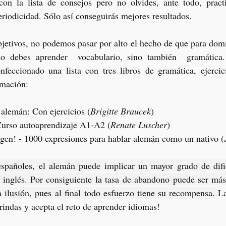
on la lista de consejos pero no olvides, ante todo, practi
eriodicidad. Sólo así conseguirás mejores resultados.
jetivos, no podemos pasar por alto el hecho de que para domi
lo debes aprender  vocabulario, sino también  gramática.
feccionado una lista con tres libros de gramática, ejercic
rmación:
 alemán: Con ejercicios (
Brigitte Braucek
)
urso autoaprendizaje A1-A2 (
Renate Luscher
)
agen! - 1000 expresiones para hablar alemán como un nativo (
españoles, el alemán puede implicar un mayor grado de dific
 inglés. Por consiguiente la tasa de abandono puede ser más 
 ilusión, pues al final todo esfuerzo tiene su recompensa. 
La
 rindas y acepta el reto de aprender idiomas! 