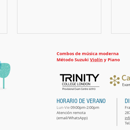
Combos de música moderna
Método Suzuki
Violín
y Piano
Campamento en San
Apre
Sebastián de los Reyes
Seba
HORARIO DE VERANO
D
Lun-Vie
09:00pm-2:00pm
Fra
Atención remota
287
(email/WhatsApp)
in
Tel