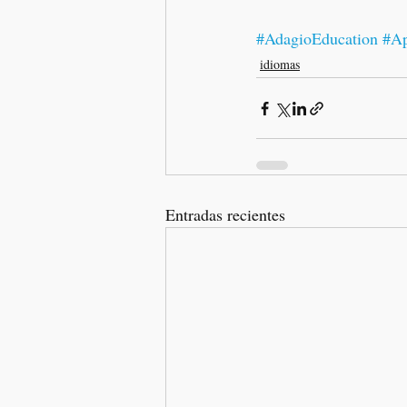
#AdagioEducation #A
idiomas
Entradas recientes