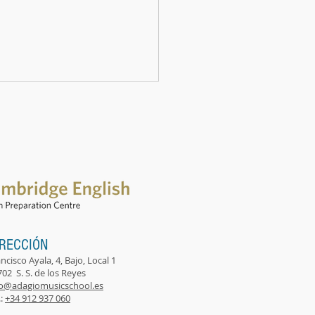
nder chino en San
stián de los Reyes
IRECCIÓN
ncisco Ayala, 4, Bajo, Local 1
02 S. S. de los Reyes
fo@adagiomusicschool.es
.:
+34 912 937 060