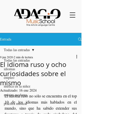
Entrada
Todas las entradas
9 jun 2020
2 min de lectura
Todas las entradas
El idioma ruso y ocho
idiomas
curiosidades sobre el
empleo
mismo
música en la niñez
Actualizado:
16 ene 2024
música moderna
El idioma ruso no sólo se encuentra en el top 
10 de los idiomas más hablados en el 
práctica musical
mundo, sino que ha sabido extender sus 