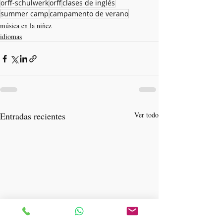
orff-schulwerk
orff
clases de inglés
summer camp
campamento de verano
música en la niñez
idiomas
Entradas recientes
Ver todo