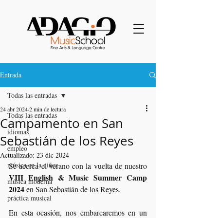
Entrada
Todas las entradas
24 abr 2024
2 min de lectura
Todas las entradas
Campamento en San
idiomas
Sebastián de los Reyes
empleo
Actualizado:
23 dic 2024
música en la niñez
Se acerca el verano con la vuelta de nuestro 
VIII English & Music Summer Camp 
música moderna
2024
 en San Sebastián de los Reyes.
práctica musical
En esta ocasión, nos embarcaremos en un 