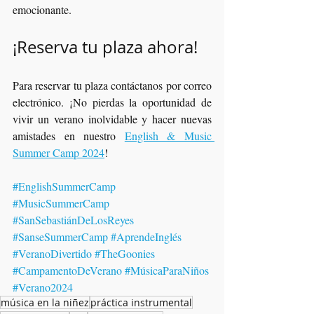
emocionante.
¡Reserva tu plaza ahora!
Para reservar tu plaza contáctanos por correo 
electrónico. ¡No pierdas la oportunidad de 
vivir un verano inolvidable y hacer nuevas 
amistades en nuestro 
English & Music 
Summer Camp 2024
!
#EnglishSummerCamp
#MusicSummerCamp
#SanSebastiánDeLosReyes
#SanseSummerCamp
#AprendeInglés
#VeranoDivertido
#TheGoonies
#CampamentoDeVerano
#MúsicaParaNiños
#Verano2024
música en la niñez
práctica instrumental