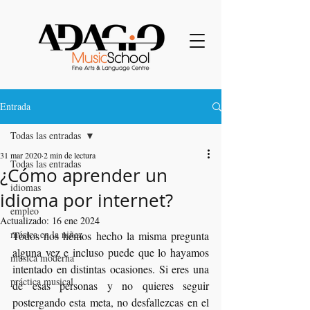
Entrada
Todas las entradas
31 mar 2020
2 min de lectura
Todas las entradas
¿Cómo aprender un
idiomas
idioma por internet?
empleo
Actualizado:
16 ene 2024
música en la niñez
Todos nos hemos hecho la misma pregunta 
alguna vez e incluso puede que lo hayamos 
música moderna
intentado en distintas ocasiones. Si eres una 
práctica musical
de esas personas y no quieres seguir 
postergando esta meta, no desfallezcas en el 