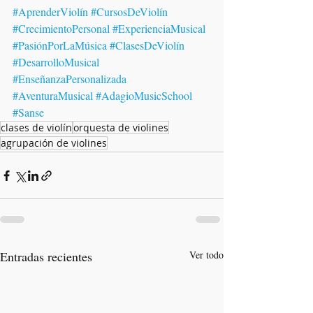
#AprenderViolín
#CursosDeViolín
#CrecimientoPersonal
#ExperienciaMusical
#PasiónPorLaMúsica
#ClasesDeViolín
#DesarrolloMusical
#EnseñanzaPersonalizada
#AventuraMusical
#AdagioMusicSchool
#Sanse
clases de violín
orquesta de violines
agrupación de violines
Entradas recientes
Ver todo