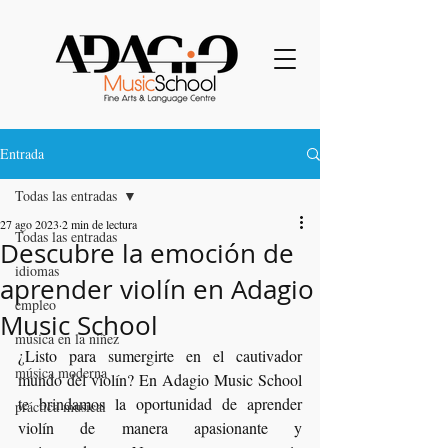
Entrada
Todas las entradas
27 ago 2023
2 min de lectura
Todas las entradas
Descubre la emoción de
idiomas
aprender violín en Adagio
empleo
Music School
música en la niñez
¿Listo para sumergirte en el cautivador 
música moderna
mundo del violín? En Adagio Music School 
te brindamos la oportunidad de aprender 
práctica musical
violín de manera apasionante y 