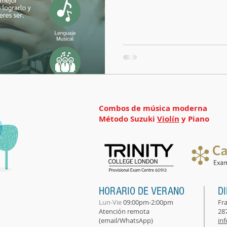
Combos de música moderna
Método Suzuki
Violín
y Piano
HORARIO DE VERANO
D
Lun-Vie
09:00pm-2:00pm
Fra
Atención remota
287
(email/WhatsApp)
in