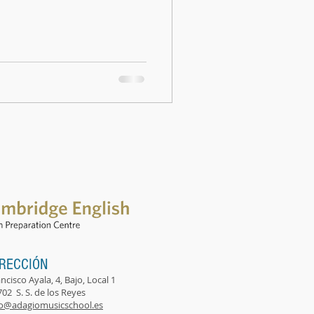
IRECCIÓN
ncisco Ayala, 4, Bajo, Local 1
02 S. S. de los Reyes
fo@adagiomusicschool.es