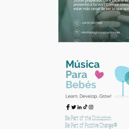
Be Part of the Discussion,
Be Part of Positive Change!®