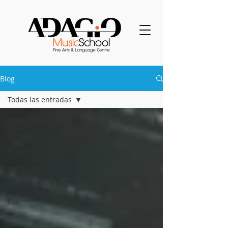
Blog
Todas las entradas
Todas las entradas
idiomas
empleo
música en la niñez
música moderna
práctica musical